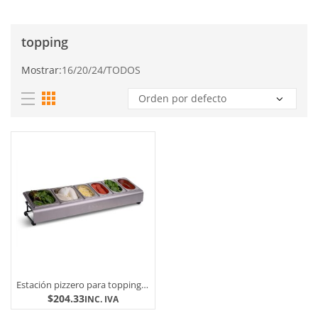
topping
Mostrar:
16
/
20
/
24
/
TODOS
Estación pizzero para topping Ooni
$
204.33
INC. IVA