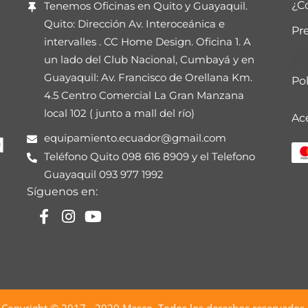
¿C
Tenemos Oficinas en Quito y Guayaquil.
Quito: Dirección Av. Interoceánica e
Pr
intervalles . CC Home Design. Oficina 1. A
P
un lado del Club Nacional, Cumbayá y en
Guayaquil: Av. Francisco de Orellana Km.
Pol
4.5 Centro Comercial La Gran Manzana
local 102 ( junto a mall del río)
Ac
equipamiento.ecuador@gmail.com
Teléfono Quito 098 616 8909 y el Telefono
Guayaquil 093 977 1992
Síguenos en:
Copyright © 2017 - 2020
Masco
. Todos los derechos reservados.