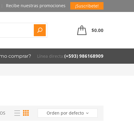
¡Suscribete!
$
0.00
(+593) 986168909
mo comprar?
Línea directa:
OS
Orden por defecto