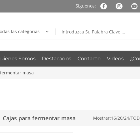
odas las categorías
uienes Somos
Destacados
Contacto
Videos
¿Co
 fermentar masa
Cajas para fermentar masa
Mostrar:
16
/
20
/
24
/
TOD