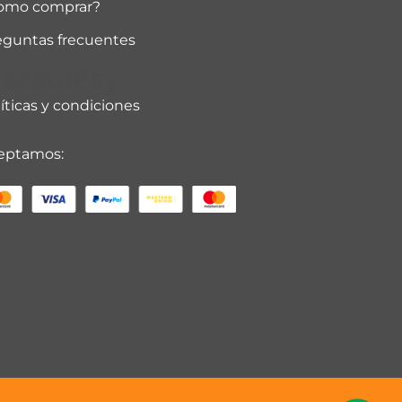
omo comprar?
eguntas frecuentes
lacetoPay
íticas y condiciones
eptamos: