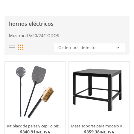
hornos eléctricos
Mostrar:
16
/
20
/
24
/
TODOS
Kit black de palas y cepillo pizzaiolo
Mesa soporte para modelo XL 4 y XL 3L – Prismafood
$
340.91
$
359.38
INC. IVA
INC. IVA