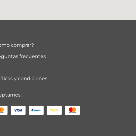
omo comprar?
eguntas frecuentes
lacetoPay
íticas y condiciones
eptamos: