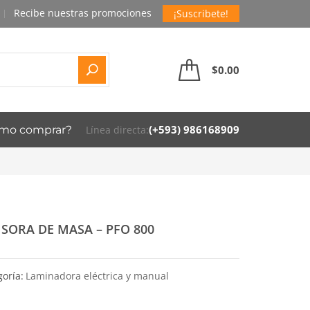
¡Suscribete!
$
0.00
(+593) 986168909
mo comprar?
Línea directa:
ISORA DE MASA – PFO 800
oría:
Laminadora eléctrica y manual