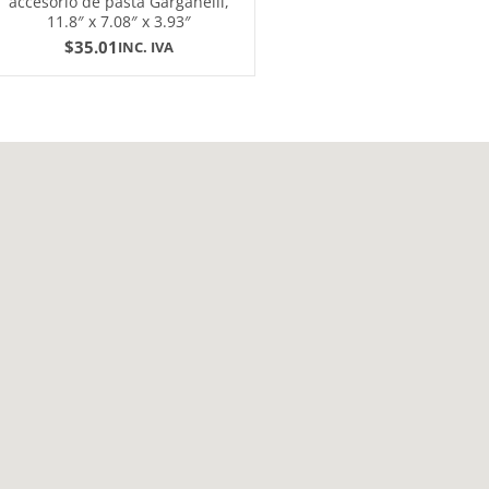
accesorio de pasta Garganelli,
11.8″ x 7.08″ x 3.93″
$
35.01
INC. IVA