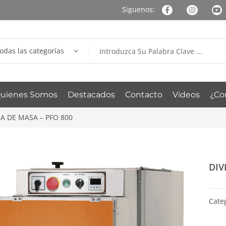
odas las categorías
uienes Somos
Destacados
Contacto
Videos
¿Co
RA DE MASA – PFO 800
DIV
Categ