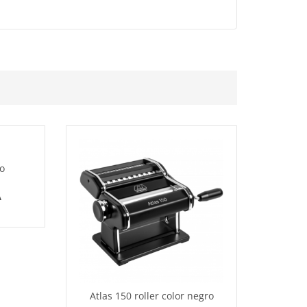
o
A
Atlas 150 roller color negro
Atlas M