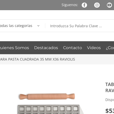
odas las categorías
uienes Somos
Destacados
Contacto
Videos
¿Co
PARA PASTA CUADRADA 35 MM X36 RAVIOLIS
TAB
RAV
Disp
$
5