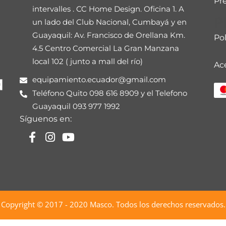
Pr
intervalles . CC Home Design. Oficina 1. A
P
un lado del Club Nacional, Cumbayá y en
Guayaquil: Av. Francisco de Orellana Km.
Pol
4.5 Centro Comercial La Gran Manzana
local 102 ( junto a mall del río)
Ac
equipamiento.ecuador@gmail.com
Teléfono Quito 098 616 8909 y el Telefono
Guayaquil 093 977 1992
Síguenos en:
Copyright © 2017 - 2020
Masco
. Todos los derechos reservados.