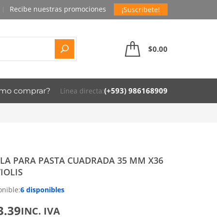
¡Suscribete!
$
0.00
(+593) 986168909
mo comprar?
Línea directa:
LA PARA PASTA CUADRADA 35 MM X36
IOLIS
onible:
6 disponibles
3.39
INC. IVA