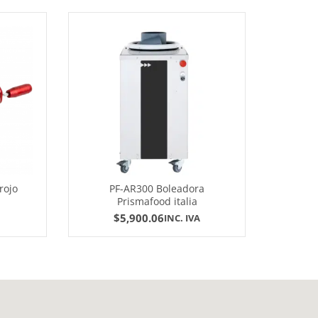
 rojo
PF-AR300 Boleadora
TABLA 
Prismafood italia
35
$
5,900.06
INC. IVA