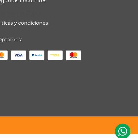
eguntas frecuentes
lacetoPay
íticas y condiciones
eptamos: