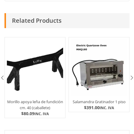
Related Products
Morillo apoya leña de fundición
Salamandra Gratinador 1 piso
$
391.00
cm. 40 (caballete)
INC. IVA
$
80.09
INC. IVA