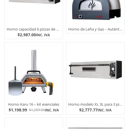
Horno capacidad 6 pizzas de 35 cm
Horno de Leña y Gas – Auténtico napoletano 60 cm
$
2,987.00
INC. IVA
Horno Karu 16 – kit esenciales
Horno modelo XL 3L para 3 pizzas de 35 cm
$
1,198.99
$
2,777.77
$
1,259.00
INC. IVA
INC. IVA