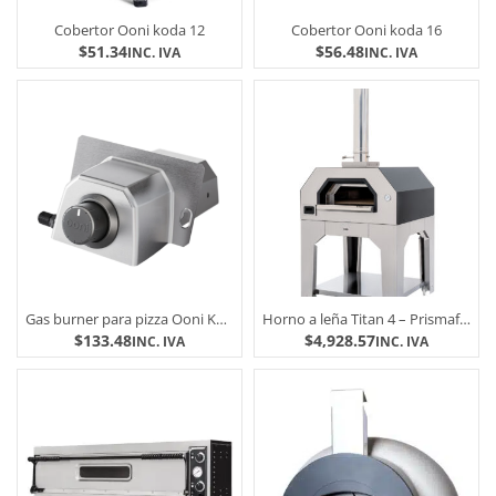
Cobertor Ooni koda 12
Cobertor Ooni koda 16
$
51.34
$
56.48
INC. IVA
INC. IVA
Gas burner para pizza Ooni Karu 12 y Karu 16
Horno a leña Titan 4 – Prismafood
$
133.48
$
4,928.57
INC. IVA
INC. IVA