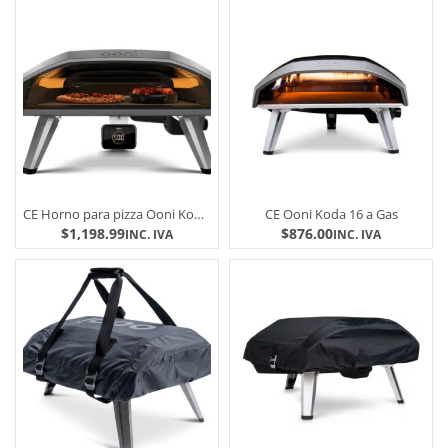
CE Horno para pizza Ooni Koda 2 PRO nueva generacion
CE Ooni Koda 16 a Gas
$
1,198.99
$
876.00
INC. IVA
INC. IVA