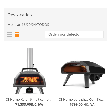
Destacados
Mostrar:
16
/
20
/
24
/
TODOS
CE Horno Karu 16 multicombustible para pizza ( KARU 2 PRO )
CE Horno para pizza Ooni Koda 2 nueva generacion
$
1,399.00
$
799.00
INC. IVA
INC. IVA